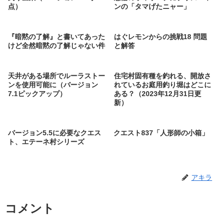
点）
ンの「タマげたニャー」
『暗黙の了解』と書いてあった
はぐレモンからの挑戦18 問題
けど全然暗黙の了解じゃない件
と解答
天井がある場所でルーラストー
住宅村固有種を釣れる、開放さ
ンを使用可能に（バージョン
れているお庭用釣り堀はどこに
7.1ピックアップ）
ある？（2023年12月31日更
新）
バージョン5.5に必要なクエス
クエスト837「人形師の小箱」
ト、エテーネ村シリーズ
アキラ
コメント