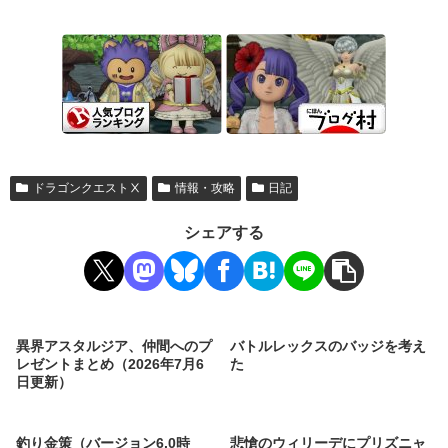
ドラゴンクエストⅩ
情報・攻略
日記
シェアする
異界アスタルジア、仲間へのプ
バトルレックスのバッジを考え
レゼントまとめ（2026年7月6
た
日更新）
釣り金策（バージョン6.0時
悲愴のウィリーデにプリズニャ