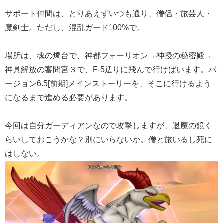
サポート仲間は、とりあえずいつも通り、僧侶・旅芸人・
魔剣士。ただし、混乱ガード100%で。
場所は、魂の燭台で、神都フォーリオン→神授の秘密殿→
神具解放の審問宮３で、F-5辺りに飛んで行けばいます。バ
ージョン6.5[前期]メインストーリーを、そこに行けるよう
になるまで進める必要があります。
今回は自分ガーディアンなので攻撃しますが、退魔の鏡く
らいしておこうかな？別にいらないか。僧と旅いるし死に
はしない。