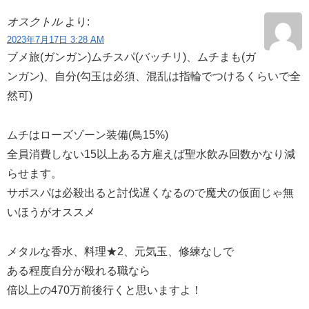
オスクトル
より:
2023年7月17日 3:28 AM
ブメ旅(ガンガン)ムチスパ(バッチリ)、ムチまも(ガ
ンガン)、自分(勾玉は必須、混乱は指輪でつけるくらいで全
然可)
ムチはローズゾーン装備(鳥15%)
全員消費しない15以上ある方雇えば聖水飲み回数かなり減
らせます。
サポスパは必殺出ると討伐遅くなるので魔犬の仮面じゃ無
いほうがオススメ
メタルな香水、料理★2、元気玉、修練なしで
ある程度自分が殴れる職なら
倍以上の470万前後行くと思いますよ！