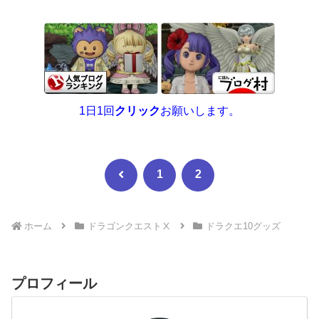
1日1回
クリック
お願いします。
前
1
2
へ
ホーム
ドラゴンクエストⅩ
ドラクエ10グッズ
プロフィール