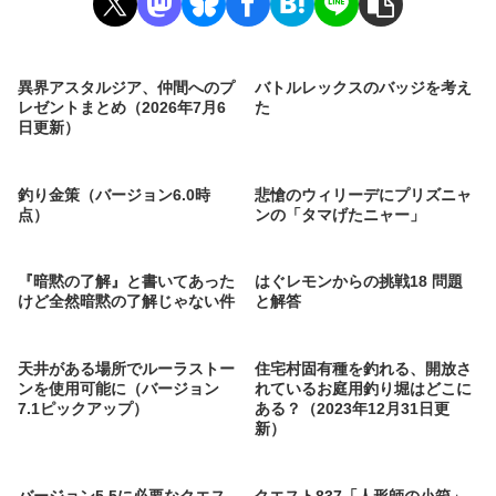
異界アスタルジア、仲間へのプ
バトルレックスのバッジを考え
レゼントまとめ（2026年7月6
た
日更新）
釣り金策（バージョン6.0時
悲愴のウィリーデにプリズニャ
点）
ンの「タマげたニャー」
『暗黙の了解』と書いてあった
はぐレモンからの挑戦18 問題
けど全然暗黙の了解じゃない件
と解答
天井がある場所でルーラストー
住宅村固有種を釣れる、開放さ
ンを使用可能に（バージョン
れているお庭用釣り堀はどこに
7.1ピックアップ）
ある？（2023年12月31日更
新）