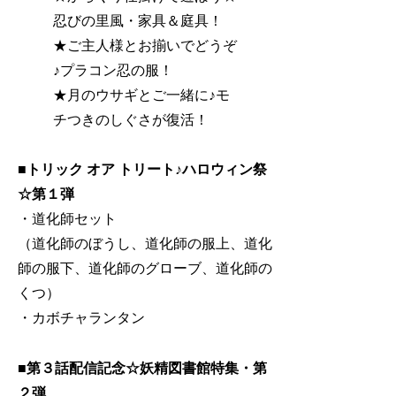
忍びの里風・家具＆庭具！
★ご主人様とお揃いでどうぞ
♪プラコン忍の服！
★月のウサギとご一緒に♪モ
チつきのしぐさが復活！
■
トリック オア トリート♪ハロウィン祭
☆第１弾
・道化師セット
（道化師のぼうし、道化師の服上、道化
師の服下、道化師のグローブ、道化師の
くつ）
・カボチャランタン
■
第３話配信記念☆妖精図書館特集・第
２弾