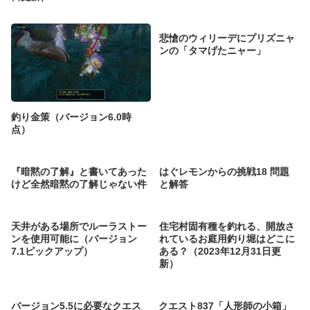
悲愴のウィリーデにプリズニャ
ンの「タマげたニャー」
釣り金策（バージョン6.0時
点）
『暗黙の了解』と書いてあった
はぐレモンからの挑戦18 問題
けど全然暗黙の了解じゃない件
と解答
天井がある場所でルーラストー
住宅村固有種を釣れる、開放さ
ンを使用可能に（バージョン
れているお庭用釣り堀はどこに
7.1ピックアップ）
ある？（2023年12月31日更
新）
バージョン5.5に必要なクエス
クエスト837「人形師の小箱」