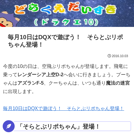
毎月10日はDQXで遊ぼう！ そらとぶリポ
ちゃん登場！
2016.10.03
今度の10の日は、空飛ぶリポちゃんが登場します。飛竜に
乗って
レンダーシア上空D-2
へ会いに行きましょう。プーち
ゃんは
アズランF-5
、クーちゃんは、いつも通り
魔法の迷宮
に出現します。
毎月10日はDQXで遊ぼう！ そらとぶリポちゃん登場！
「そらとぶリポちゃん」登場！