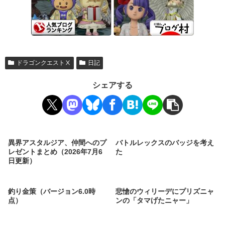
ドラゴンクエストⅩ
日記
シェアする
異界アスタルジア、仲間へのプ
バトルレックスのバッジを考え
レゼントまとめ（2026年7月6
た
日更新）
釣り金策（バージョン6.0時
悲愴のウィリーデにプリズニャ
点）
ンの「タマげたニャー」