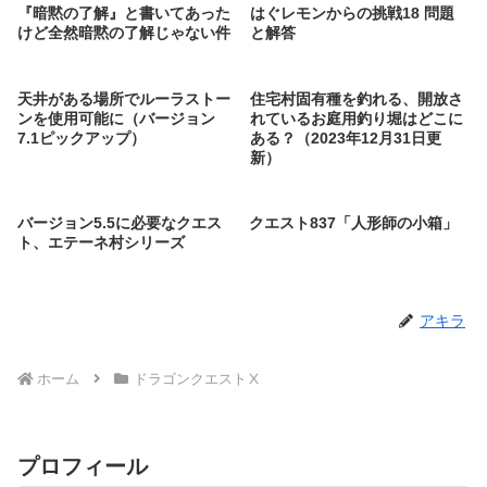
『暗黙の了解』と書いてあった
はぐレモンからの挑戦18 問題
けど全然暗黙の了解じゃない件
と解答
天井がある場所でルーラストー
住宅村固有種を釣れる、開放さ
ンを使用可能に（バージョン
れているお庭用釣り堀はどこに
7.1ピックアップ）
ある？（2023年12月31日更
新）
バージョン5.5に必要なクエス
クエスト837「人形師の小箱」
ト、エテーネ村シリーズ
アキラ
ホーム
ドラゴンクエストⅩ
プロフィール