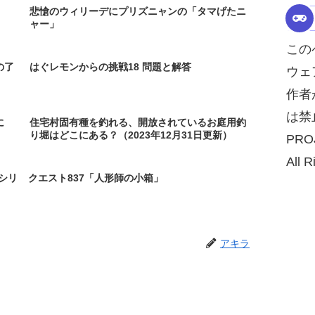
悲愴のウィリーデにプリズニャンの「タマげたニ
ャー」
この
の了
はぐレモンからの挑戦18 問題と解答
ウェ
作者
は禁
に
住宅村固有種を釣れる、開放されているお庭用釣
り堀はどこにある？（2023年12月31日更新）
PRO
All R
シリ
クエスト837「人形師の小箱」
アキラ