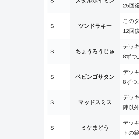
S
メタルホイミン
25回
この
S
ツンドラキー
12回
デッ
S
ちょうろうじゅ
8ずつ
デッ
S
ベビンゴサタン
8ずつ
デッ
S
マッドスミス
陣以外
デッ
S
ミケまどう
トの範