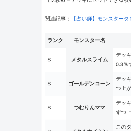
（※枚数＝デッキにセットできる枚
関連記事：
【占い師】モンスタータ
ランク
モンスター名
デッ
S
メタルスライム
0.3
デッキ
S
ゴールデンコーン
つ上
デッキ
S
つむりんママ
ずつ
この