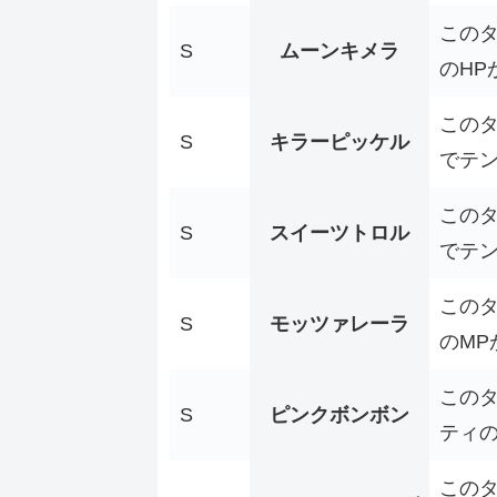
この
S
ムーンキメラ
のHP
このタ
S
キラーピッケル
でテ
このタ
S
スイーツトロル
でテ
この
S
モッツァレーラ
のMP
この
S
ピンクボンボン
ティの
このタ