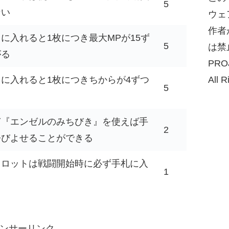
5
ない
ウェ
作者
に入れると1枚につき最大MPが15ず
5
は禁
がる
PRO
に入れると1枚につきちからが4ずつ
All R
5
る
ぎ『エンゼルのみちびき』を使えば手
2
呼びよせることができる
タロットは戦闘開始時に必ず手札に入
1
ンサーリンク