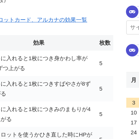
数）
ロットカード、アルカナの効果一覧
効果
枚数
キに入れると1枚につき身かわし率が
5
％ずつ上がる
月
に入れると1枚につきすばやさが8ず
5
がる
3
に入れると1枚につきみのまもりが4
10
5
上がる
17
24
タロットを使うかひき直した時にHPが