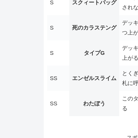
S
スクィートバッグ
され
デッキ
S
死のカラステング
つ上
デッキ
S
タイプG
上が
とく
SS
エンゼルスライム
札に
この
SS
わたぼう
る
スポ