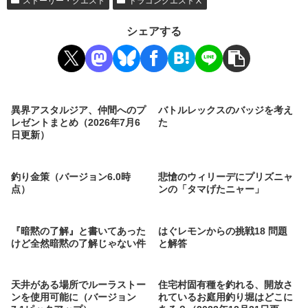
ストーリー・クエスト
ドラゴンクエストⅩ
シェアする
異界アスタルジア、仲間へのプ
バトルレックスのバッジを考え
レゼントまとめ（2026年7月6
た
日更新）
釣り金策（バージョン6.0時
悲愴のウィリーデにプリズニャ
点）
ンの「タマげたニャー」
『暗黙の了解』と書いてあった
はぐレモンからの挑戦18 問題
けど全然暗黙の了解じゃない件
と解答
天井がある場所でルーラストー
住宅村固有種を釣れる、開放さ
ンを使用可能に（バージョン
れているお庭用釣り堀はどこに