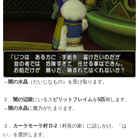
→
闇の水晶
（だいじなもの）を受け取ります。
２．
闇の辺獄
にいるス
ピリットフレイム
を
5匹
倒します。
→
闇の水晶
に魔力がたまります。
３．
カーラモーラ村 D-2
（村長の家）に話しかけ、「は
い」を選択します。