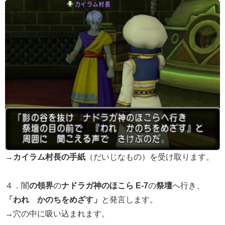
→
カイラム村長の手紙
（だいじなもの）を受け取ります。
４．闇
の領界
の
ナドラガ神のほこら E-7
の
祭壇
へ行き、
「われ かのちをめざす」
と発言します。
→穴の中に吸い込まれます。