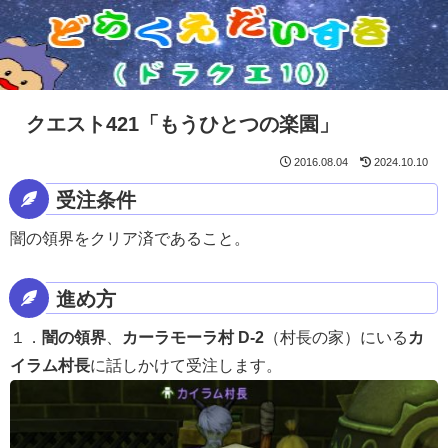
クエスト421「もうひとつの楽園」
2016.08.04
2024.10.10
受注条件
闇の領界をクリア済であること。
進め方
１．
闇の領界
、
カーラモーラ村 D-2
（村長の家）にいる
カ
イラム村長
に話しかけて受注します。