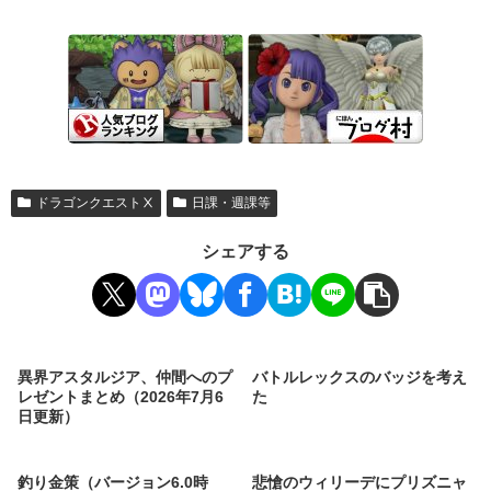
ドラゴンクエストⅩ
日課・週課等
シェアする
異界アスタルジア、仲間へのプ
バトルレックスのバッジを考え
レゼントまとめ（2026年7月6
た
日更新）
釣り金策（バージョン6.0時
悲愴のウィリーデにプリズニャ