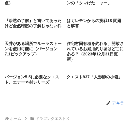
点）
ンの「タマげたニャー」
『暗黙の了解』と書いてあった
はぐレモンからの挑戦18 問題
けど全然暗黙の了解じゃない件
と解答
天井がある場所でルーラストー
住宅村固有種を釣れる、開放さ
ンを使用可能に（バージョン
れているお庭用釣り堀はどこに
7.1ピックアップ）
ある？（2023年12月31日更
新）
バージョン5.5に必要なクエス
クエスト837「人形師の小箱」
ト、エテーネ村シリーズ
アキラ
ホーム
ドラゴンクエストⅩ