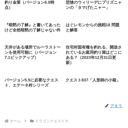
釣り金策（バージョン6.0時
悲愴のウィリーデにプリズニャ
点）
ンの「タマげたニャー」
『暗黙の了解』と書いてあった
はぐレモンからの挑戦18 問題
けど全然暗黙の了解じゃない件
と解答
天井がある場所でルーラストー
住宅村固有種を釣れる、開放さ
ンを使用可能に（バージョン
れているお庭用釣り堀はどこに
7.1ピックアップ）
ある？（2023年12月31日更
新）
バージョン5.5に必要なクエス
クエスト837「人形師の小箱」
ト、エテーネ村シリーズ
アキラ
ホーム
ドラゴンクエストⅩ