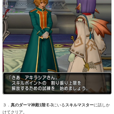
３．
真のダーマ神殿1階 E-3
にいる
スキルマスター
に話しか
けてクリア。