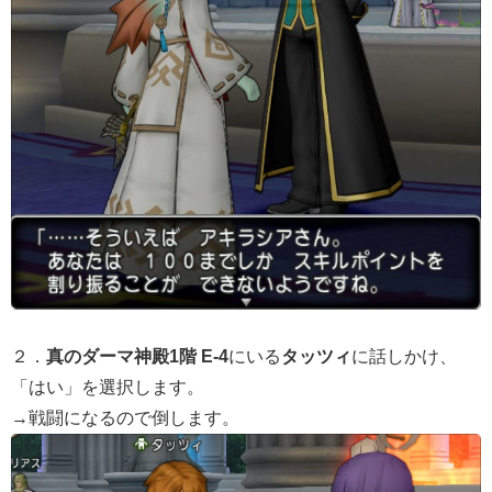
２．
真のダーマ神殿1階 E-4
にいる
タッツィ
に話しかけ、
「はい」を選択します。
→戦闘になるので倒します。