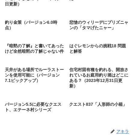
日更新）
釣り金策（バージョン6.0時
悲愴のウィリーデにプリズニャ
点）
ンの「タマげたニャー」
『暗黙の了解』と書いてあった
はぐレモンからの挑戦18 問題
けど全然暗黙の了解じゃない件
と解答
天井がある場所でルーラストー
住宅村固有種を釣れる、開放さ
ンを使用可能に（バージョン
れているお庭用釣り堀はどこに
7.1ピックアップ）
ある？（2023年12月31日更
新）
バージョン5.5に必要なクエス
クエスト837「人形師の小箱」
ト、エテーネ村シリーズ
アキラ