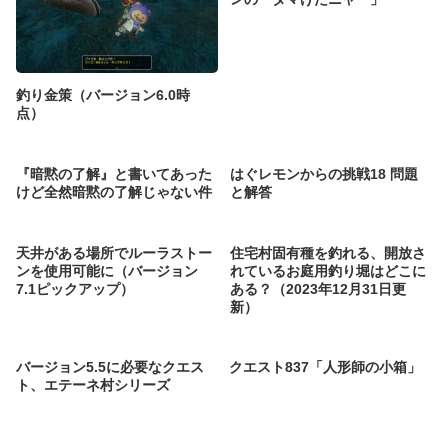
釣り金策（バージョン6.0時
点）
『暗黙の了解』と書いてあった
はぐレモンからの挑戦18 問題
けど全然暗黙の了解じゃない件
と解答
天井がある場所でルーラストー
住宅村固有種を釣れる、開放さ
ンを使用可能に（バージョン
れているお庭用釣り堀はどこに
7.1ピックアップ）
ある？（2023年12月31日更
新）
バージョン5.5に必要なクエス
クエスト837「人形師の小箱」
ト、エテーネ村シリーズ