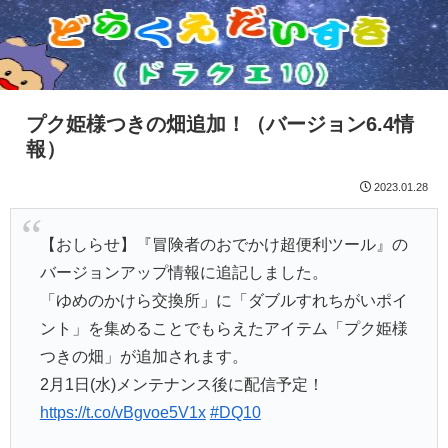
プク姫様つきの畑追加！（バージョン6.4情
報）
2023.01.28
【おしらせ】『冒険者のおでかけ超便利ツール』の
バージョンアップ情報に追記しました。
「ゆめのかけら交換所」に「ダブルすれちがいポイ
ント」を集めることでもらえたアイテム「プク姫様
つきの畑」が追加されます。
2月1日(水)メンテナンス後に配信予定！
https://t.co/vBgvoe5V1x
#DQ10