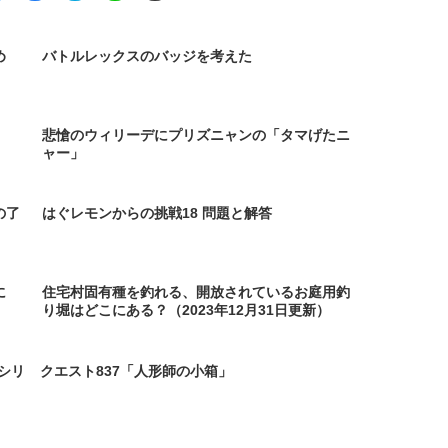
め
バトルレックスのバッジを考えた
悲愴のウィリーデにプリズニャンの「タマげたニ
ャー」
の了
はぐレモンからの挑戦18 問題と解答
に
住宅村固有種を釣れる、開放されているお庭用釣
り堀はどこにある？（2023年12月31日更新）
シリ
クエスト837「人形師の小箱」