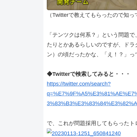
（Twitterで教えてもらったので知
「テンツクは何系？」という問題で
たりとかあるらしいのですが、ドラク
ン）の頃だったかな、「え！？」っ
◆Twitterで検索してみると・・・
https://twitter.com/search?
q=%E7%9F%A5%E3%81%AE%E7
3%83%B3%E3%83%84%E3%82%AF&s
で、これが問題採用してもらったト