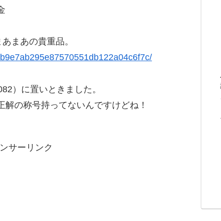
金
まあまあの貴重品。
ail/8b9e7ab295e87570551db122a04c6f7c/
4082）に置いときました。
正解の称号持ってないんですけどね！
ンサーリンク