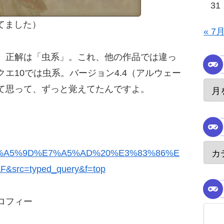
31
ってました）
« 7
、正解は「虫系」。これ、他の作品では違っ
エ10では虫系。バージョン4.4（アルウェー
て思って、ずっと覚えてたんですよ。
%A5%9D%E7%A5%AD%20%E3%83%86%E
rc=typed_query&f=top
ロフィー