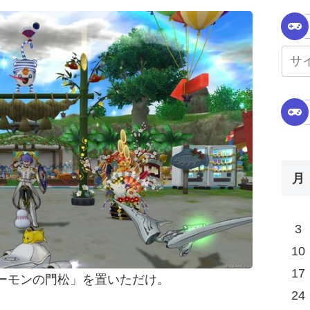
月
3
10
17
ーモンの門松」を置いただけ。
24