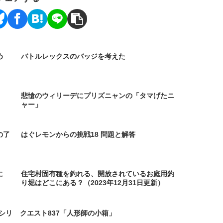
め
バトルレックスのバッジを考えた
悲愴のウィリーデにプリズニャンの「タマげたニ
ャー」
の了
はぐレモンからの挑戦18 問題と解答
に
住宅村固有種を釣れる、開放されているお庭用釣
り堀はどこにある？（2023年12月31日更新）
シリ
クエスト837「人形師の小箱」