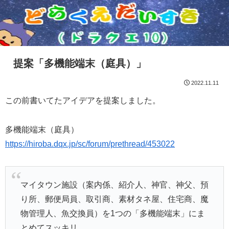
提案「多機能端末（庭具）」
2022.11.11
この前書いてたアイデアを提案しました。
多機能端末（庭具）
https://hiroba.dqx.jp/sc/forum/prethread/453022
マイタウン施設（案内係、紹介人、神官、神父、預
り所、郵便局員、取引商、素材タネ屋、住宅商、魔
物管理人、魚交換員）を1つの「多機能端末」にま
とめてスッキリ。