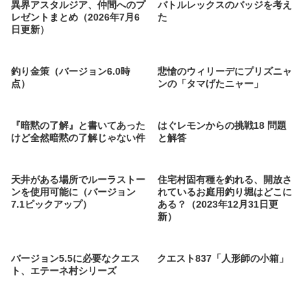
異界アスタルジア、仲間へのプ
バトルレックスのバッジを考え
レゼントまとめ（2026年7月6
た
日更新）
釣り金策（バージョン6.0時
悲愴のウィリーデにプリズニャ
点）
ンの「タマげたニャー」
『暗黙の了解』と書いてあった
はぐレモンからの挑戦18 問題
けど全然暗黙の了解じゃない件
と解答
天井がある場所でルーラストー
住宅村固有種を釣れる、開放さ
ンを使用可能に（バージョン
れているお庭用釣り堀はどこに
7.1ピックアップ）
ある？（2023年12月31日更
新）
バージョン5.5に必要なクエス
クエスト837「人形師の小箱」
ト、エテーネ村シリーズ