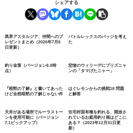
シェアする
異界アスタルジア、仲間へのプ
バトルレックスのバッジを考え
レゼントまとめ（2026年7月6
た
日更新）
釣り金策（バージョン6.0時
悲愴のウィリーデにプリズニャ
点）
ンの「タマげたニャー」
『暗黙の了解』と書いてあった
はぐレモンからの挑戦18 問題
けど全然暗黙の了解じゃない件
と解答
天井がある場所でルーラストー
住宅村固有種を釣れる、開放さ
ンを使用可能に（バージョン
れているお庭用釣り堀はどこに
7.1ピックアップ）
ある？（2023年12月31日更
新）