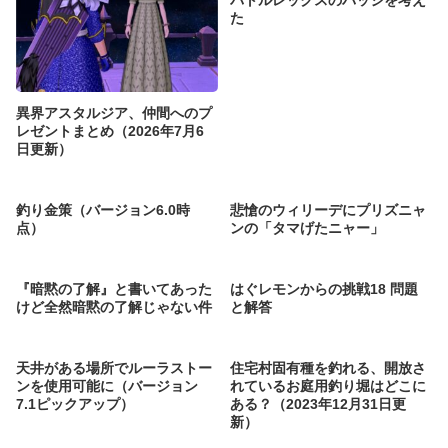
た
異界アスタルジア、仲間へのプ
レゼントまとめ（2026年7月6
日更新）
釣り金策（バージョン6.0時
悲愴のウィリーデにプリズニャ
点）
ンの「タマげたニャー」
『暗黙の了解』と書いてあった
はぐレモンからの挑戦18 問題
けど全然暗黙の了解じゃない件
と解答
天井がある場所でルーラストー
住宅村固有種を釣れる、開放さ
ンを使用可能に（バージョン
れているお庭用釣り堀はどこに
7.1ピックアップ）
ある？（2023年12月31日更
新）