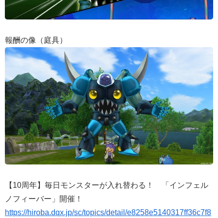
報酬の像（庭具）
【10周年】毎日モンスターが入れ替わる！ 「インフェル
ノフィーバー」開催！
https://hiroba.dqx.jp/sc/topics/detail/e8258e5140317ff36c7f8