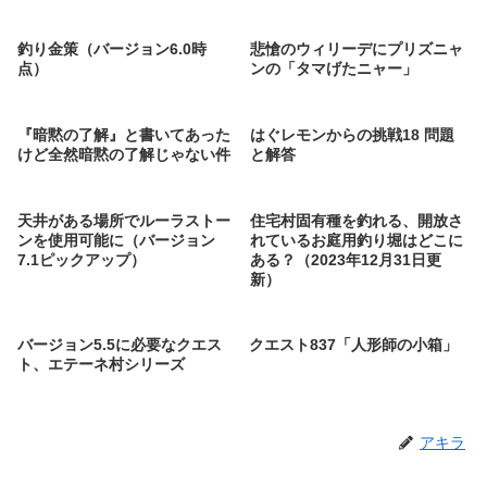
釣り金策（バージョン6.0時
悲愴のウィリーデにプリズニャ
点）
ンの「タマげたニャー」
『暗黙の了解』と書いてあった
はぐレモンからの挑戦18 問題
けど全然暗黙の了解じゃない件
と解答
天井がある場所でルーラストー
住宅村固有種を釣れる、開放さ
ンを使用可能に（バージョン
れているお庭用釣り堀はどこに
7.1ピックアップ）
ある？（2023年12月31日更
新）
バージョン5.5に必要なクエス
クエスト837「人形師の小箱」
ト、エテーネ村シリーズ
アキラ