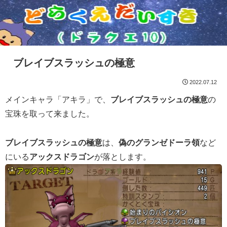
ブレイブスラッシュの極意
2022.07.12
メインキャラ「アキラ」で、
ブレイブスラッシュの極意
の
宝珠を取って来ました。
ブレイブスラッシュの極意
は、
偽のグランゼドーラ領
など
にいる
アックスドラゴン
が落とします。