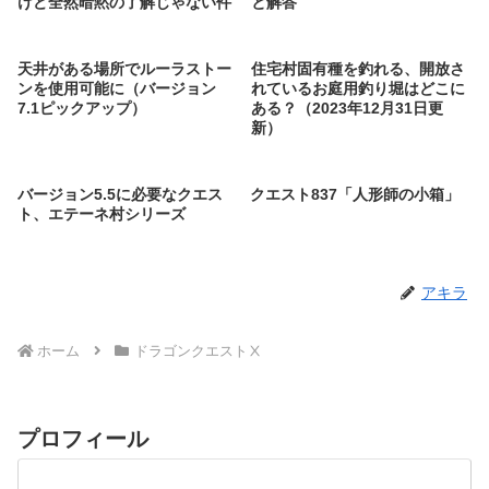
けど全然暗黙の了解じゃない件
と解答
天井がある場所でルーラストー
住宅村固有種を釣れる、開放さ
ンを使用可能に（バージョン
れているお庭用釣り堀はどこに
7.1ピックアップ）
ある？（2023年12月31日更
新）
バージョン5.5に必要なクエス
クエスト837「人形師の小箱」
ト、エテーネ村シリーズ
アキラ
ホーム
ドラゴンクエストⅩ
プロフィール