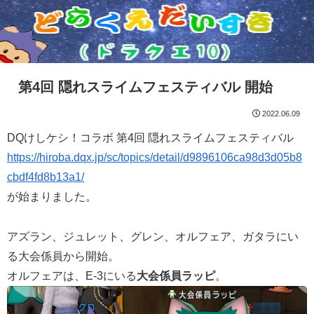
第4回 隠れスライムフェスティバル 開始
2022.06.09
DQけしケシ！コラボ 第4回 隠れスライムフェスティバル
https://hiroba.dqx.jp/sc/topics/detail/d9896106ca98d3d05b8
cbdf4fd8b13a1/
が始まりました。
アズラン、ジュレット、グレン、オルフェア、ガタラにい
る大会係員から開始。
オルフェアは、E-3にいる
大会係員ラッピ
。