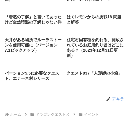
『暗黙の了解』と書いてあった
はぐレモンからの挑戦18 問題
けど全然暗黙の了解じゃない件
と解答
天井がある場所でルーラストー
住宅村固有種を釣れる、開放さ
ンを使用可能に（バージョン
れているお庭用釣り堀はどこに
7.1ピックアップ）
ある？（2023年12月31日更
新）
バージョン5.5に必要なクエス
クエスト837「人形師の小箱」
ト、エテーネ村シリーズ
アキラ
ホーム
ドラゴンクエストⅩ
イベント