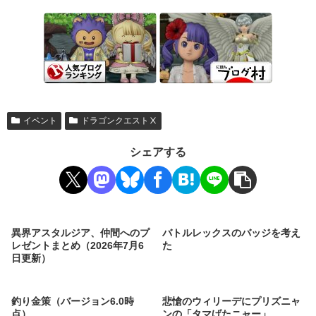
イベント
ドラゴンクエストⅩ
シェアする
異界アスタルジア、仲間へのプ
バトルレックスのバッジを考え
レゼントまとめ（2026年7月6
た
日更新）
釣り金策（バージョン6.0時
悲愴のウィリーデにプリズニャ
点）
ンの「タマげたニャー」