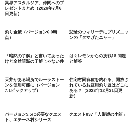
異界アスタルジア、仲間へのプ
レゼントまとめ（2026年7月6
日更新）
釣り金策（バージョン6.0時
悲愴のウィリーデにプリズニャ
点）
ンの「タマげたニャー」
『暗黙の了解』と書いてあった
はぐレモンからの挑戦18 問題
けど全然暗黙の了解じゃない件
と解答
天井がある場所でルーラストー
住宅村固有種を釣れる、開放さ
ンを使用可能に（バージョン
れているお庭用釣り堀はどこに
7.1ピックアップ）
ある？（2023年12月31日更
新）
バージョン5.5に必要なクエス
クエスト837「人形師の小箱」
ト、エテーネ村シリーズ