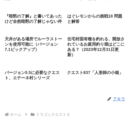
『暗黙の了解』と書いてあった
はぐレモンからの挑戦18 問題
けど全然暗黙の了解じゃない件
と解答
天井がある場所でルーラストー
住宅村固有種を釣れる、開放さ
ンを使用可能に（バージョン
れているお庭用釣り堀はどこに
7.1ピックアップ）
ある？（2023年12月31日更
新）
バージョン5.5に必要なクエス
クエスト837「人形師の小箱」
ト、エテーネ村シリーズ
アキラ
ホーム
ドラゴンクエストⅩ