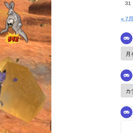
31
« 7