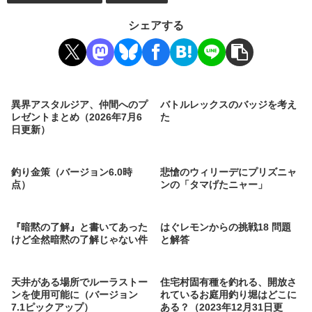
シェアする
異界アスタルジア、仲間へのプ
バトルレックスのバッジを考え
レゼントまとめ（2026年7月6
た
日更新）
釣り金策（バージョン6.0時
悲愴のウィリーデにプリズニャ
点）
ンの「タマげたニャー」
『暗黙の了解』と書いてあった
はぐレモンからの挑戦18 問題
けど全然暗黙の了解じゃない件
と解答
天井がある場所でルーラストー
住宅村固有種を釣れる、開放さ
ンを使用可能に（バージョン
れているお庭用釣り堀はどこに
7.1ピックアップ）
ある？（2023年12月31日更