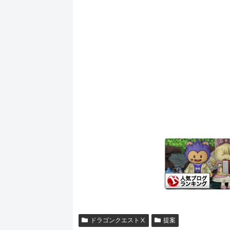
ドラゴンクエストⅩ
提案