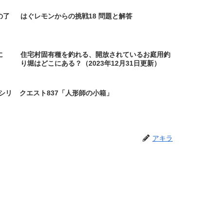
の了
はぐレモンからの挑戦18 問題と解答
に
住宅村固有種を釣れる、開放されているお庭用釣
り堀はどこにある？（2023年12月31日更新）
シリ
クエスト837「人形師の小箱」
アキラ