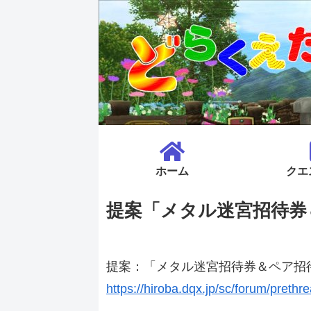
ホーム
クエ
提案「メタル迷宮招待券
提案：「メタル迷宮招待券＆ペア招
https://hiroba.dqx.jp/sc/forum/preth