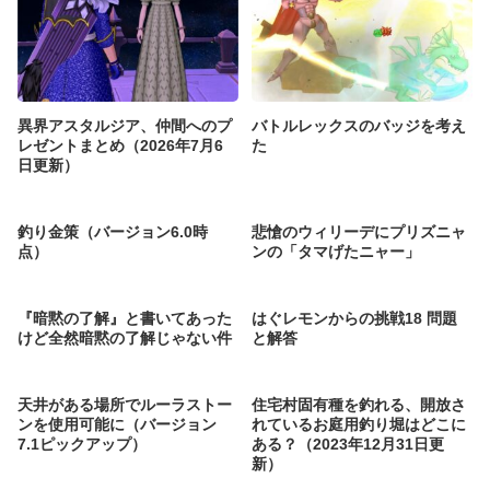
異界アスタルジア、仲間へのプ
バトルレックスのバッジを考え
レゼントまとめ（2026年7月6
た
日更新）
釣り金策（バージョン6.0時
悲愴のウィリーデにプリズニャ
点）
ンの「タマげたニャー」
『暗黙の了解』と書いてあった
はぐレモンからの挑戦18 問題
けど全然暗黙の了解じゃない件
と解答
天井がある場所でルーラストー
住宅村固有種を釣れる、開放さ
ンを使用可能に（バージョン
れているお庭用釣り堀はどこに
7.1ピックアップ）
ある？（2023年12月31日更
新）