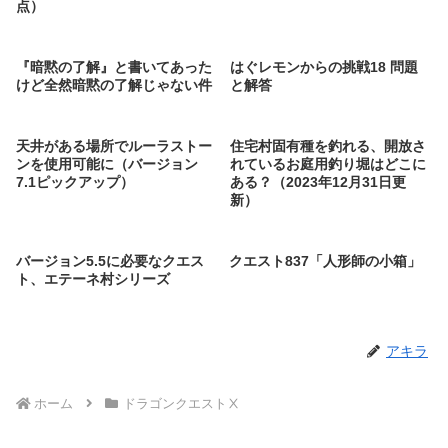
点）
『暗黙の了解』と書いてあった
はぐレモンからの挑戦18 問題
けど全然暗黙の了解じゃない件
と解答
天井がある場所でルーラストー
住宅村固有種を釣れる、開放さ
ンを使用可能に（バージョン
れているお庭用釣り堀はどこに
7.1ピックアップ）
ある？（2023年12月31日更
新）
バージョン5.5に必要なクエス
クエスト837「人形師の小箱」
ト、エテーネ村シリーズ
アキラ
ホーム
ドラゴンクエストⅩ