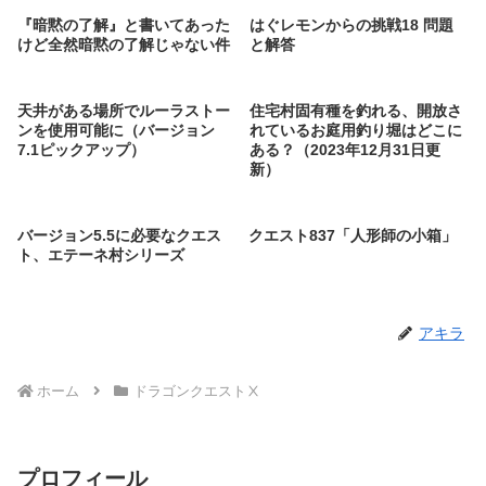
『暗黙の了解』と書いてあった
はぐレモンからの挑戦18 問題
けど全然暗黙の了解じゃない件
と解答
天井がある場所でルーラストー
住宅村固有種を釣れる、開放さ
ンを使用可能に（バージョン
れているお庭用釣り堀はどこに
7.1ピックアップ）
ある？（2023年12月31日更
新）
バージョン5.5に必要なクエス
クエスト837「人形師の小箱」
ト、エテーネ村シリーズ
アキラ
ホーム
ドラゴンクエストⅩ
プロフィール