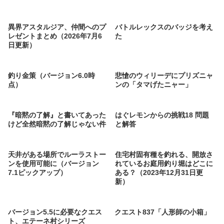
異界アスタルジア、仲間へのプ
バトルレックスのバッジを考え
レゼントまとめ（2026年7月6
た
日更新）
釣り金策（バージョン6.0時
悲愴のウィリーデにプリズニャ
点）
ンの「タマげたニャー」
『暗黙の了解』と書いてあった
はぐレモンからの挑戦18 問題
けど全然暗黙の了解じゃない件
と解答
天井がある場所でルーラストー
住宅村固有種を釣れる、開放さ
ンを使用可能に（バージョン
れているお庭用釣り堀はどこに
7.1ピックアップ）
ある？（2023年12月31日更
新）
バージョン5.5に必要なクエス
クエスト837「人形師の小箱」
ト、エテーネ村シリーズ