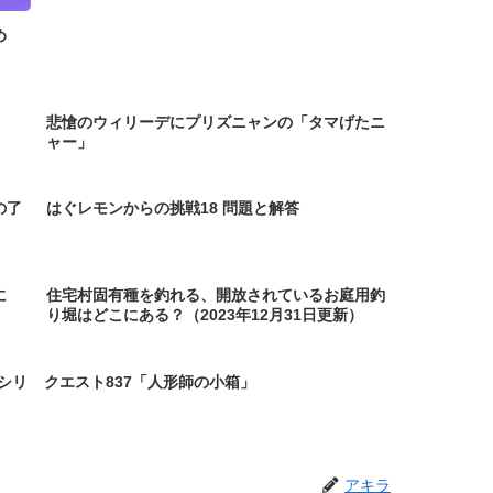
め
悲愴のウィリーデにプリズニャンの「タマげたニ
ャー」
の了
はぐレモンからの挑戦18 問題と解答
に
住宅村固有種を釣れる、開放されているお庭用釣
り堀はどこにある？（2023年12月31日更新）
シリ
クエスト837「人形師の小箱」
アキラ