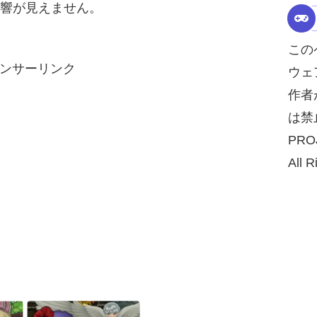
影響が見えません。
この
ンサーリンク
ウェ
作者
は禁
PRO
All R