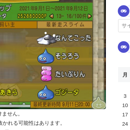
月
3
10
けません。
17
だ抜かれる可能性はあります。
24