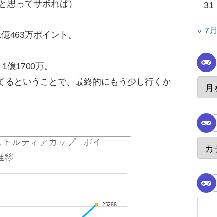
、と思ってサボれば）
31
« 7
1億463万ポイント。
1億1700万。
てるということで、最終的にもう少し行くか