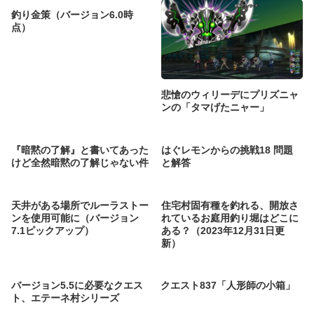
釣り金策（バージョン6.0時
点）
悲愴のウィリーデにプリズニャ
ンの「タマげたニャー」
『暗黙の了解』と書いてあった
はぐレモンからの挑戦18 問題
けど全然暗黙の了解じゃない件
と解答
天井がある場所でルーラストー
住宅村固有種を釣れる、開放さ
ンを使用可能に（バージョン
れているお庭用釣り堀はどこに
7.1ピックアップ）
ある？（2023年12月31日更
新）
バージョン5.5に必要なクエス
クエスト837「人形師の小箱」
ト、エテーネ村シリーズ