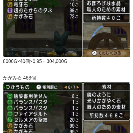
8000G×40個×0.95＝304,000G
かがみ石 468個