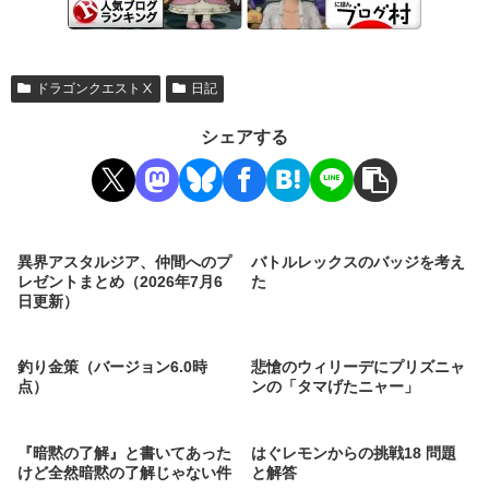
ドラゴンクエストⅩ
日記
シェアする
異界アスタルジア、仲間へのプ
バトルレックスのバッジを考え
レゼントまとめ（2026年7月6
た
日更新）
釣り金策（バージョン6.0時
悲愴のウィリーデにプリズニャ
点）
ンの「タマげたニャー」
『暗黙の了解』と書いてあった
はぐレモンからの挑戦18 問題
けど全然暗黙の了解じゃない件
と解答