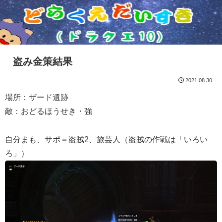
盗み金策結果
2021.08.30
場所：ザード遺跡
敵：おどるほうせき・強
自分まも、サポ＝盗賊2、旅芸人（盗賊の作戦は「いろい
ろ」）