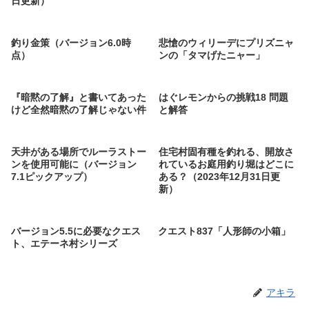
日更新）
釣り金策（バージョン6.0時
悲愴のウィリーデにプリズニャ
点）
ンの「タマげたニャー」
『暗黙の了解』と書いてあった
はぐレモンからの挑戦18 問題
けど全然暗黙の了解じゃない件
と解答
天井がある場所でルーラストー
住宅村固有種を釣れる、開放さ
ンを使用可能に（バージョン
れているお庭用釣り堀はどこに
7.1ピックアップ）
ある？（2023年12月31日更
新）
バージョン5.5に必要なクエス
クエスト837「人形師の小箱」
ト、エテーネ村シリーズ
アキラ