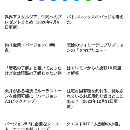
異界アスタルジア、仲間へのプ
バトルレックスのバッジを考え
レゼントまとめ（2026年7月6
た
日更新）
釣り金策（バージョン6.0時
悲愴のウィリーデにプリズニャ
点）
ンの「タマげたニャー」
『暗黙の了解』と書いてあった
はぐレモンからの挑戦18 問題
けど全然暗黙の了解じゃない件
と解答
天井がある場所でルーラストー
住宅村固有種を釣れる、開放さ
ンを使用可能に（バージョン
れているお庭用釣り堀はどこに
7.1ピックアップ）
ある？（2023年12月31日更
新）
バージョン5.5に必要なクエス
クエスト837「人形師の小箱」
ト、エテーネ村シリーズ