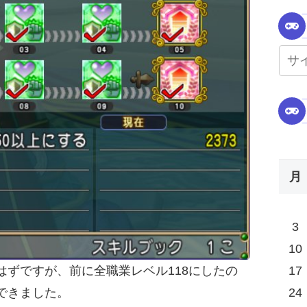
月
3
10
17
ずですが、前に全職業レベル118にしたの
24
できました。