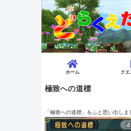
ホーム
クエ
極致への道標
「極致への道標」をふと思い出しま