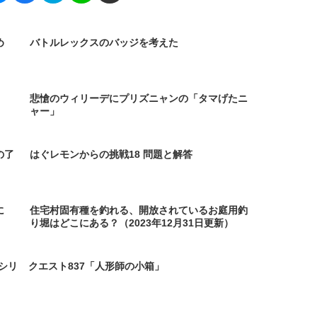
め
バトルレックスのバッジを考えた
悲愴のウィリーデにプリズニャンの「タマげたニ
ャー」
の了
はぐレモンからの挑戦18 問題と解答
に
住宅村固有種を釣れる、開放されているお庭用釣
り堀はどこにある？（2023年12月31日更新）
シリ
クエスト837「人形師の小箱」