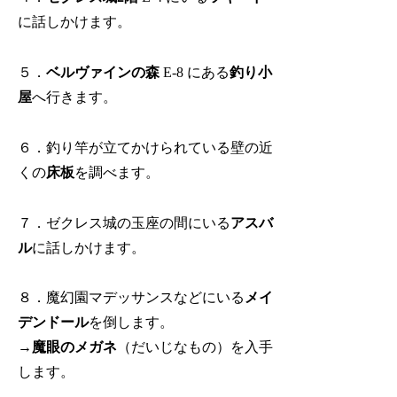
に話しかけます。
５．
ベルヴァインの森
E-8 にある
釣り小
屋
へ行きます。
６．釣り竿が立てかけられている壁の近
くの
床板
を調べます。
７．ゼクレス城の玉座の間にいる
アスバ
ル
に話しかけます。
８．魔幻園マデッサンスなどにいる
メイ
デンドール
を倒します。
→
魔眼のメガネ
（だいじなもの）を入手
します。