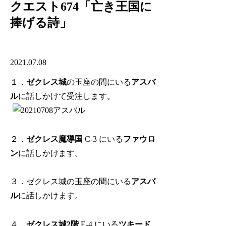
クエスト674「亡き王国に
捧げる詩」
2021.07.08
１．
ゼクレス城
の玉座の間にいる
アスバ
ル
に話しかけて受注します。
２．
ゼクレス魔導国
C-3 にいる
ファウロ
ン
に話しかけます。
３．ゼクレス城の玉座の間にいる
アスバ
ル
に話しかけます。
４．
ゼクレス城2階
E-4 にいる
ツキード