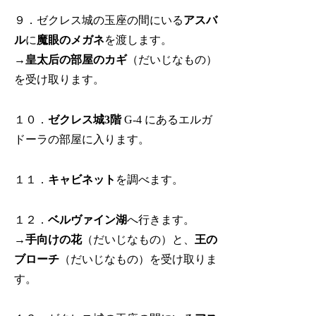
９．ゼクレス城の玉座の間にいる
アスバ
ル
に
魔眼のメガネ
を渡します。
→
皇太后の部屋のカギ
（だいじなもの）
を受け取ります。
１０．
ゼクレス城3階
G-4 にあるエルガ
ドーラの部屋に入ります。
１１．
キャビネット
を調べます。
１２．
ベルヴァイン湖
へ行きます。
→
手向けの花
（だいじなもの）と、
王の
ブローチ
（だいじなもの）を受け取りま
す。