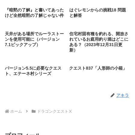
『暗黙の了解』と書いてあった
はぐレモンからの挑戦18 問題
けど全然暗黙の了解じゃない件
と解答
天井がある場所でルーラストー
住宅村固有種を釣れる、開放さ
ンを使用可能に（バージョン
れているお庭用釣り堀はどこに
7.1ピックアップ）
ある？（2023年12月31日更
新）
バージョン5.5に必要なクエス
クエスト837「人形師の小箱」
ト、エテーネ村シリーズ
アキラ
ホーム
ドラゴンクエストⅩ