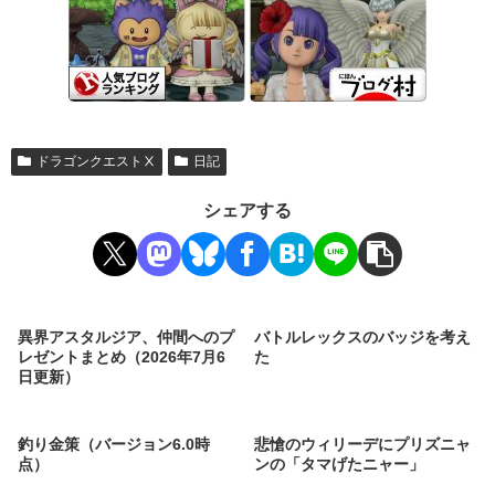
ドラゴンクエストⅩ
日記
シェアする
異界アスタルジア、仲間へのプ
バトルレックスのバッジを考え
レゼントまとめ（2026年7月6
た
日更新）
釣り金策（バージョン6.0時
悲愴のウィリーデにプリズニャ
点）
ンの「タマげたニャー」