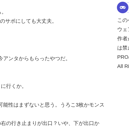
も。
この
2のサポにしても大丈夫。
ウェ
作者
は禁
PRO
今アンタからもらったやつだ。
All R
らに行くか。
可能性はまずないと思う。うろこ3枚かモンス
の右の行き止まりが出口？いや、下が出口か