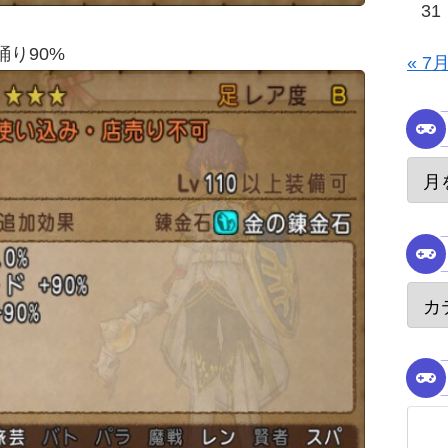
31
り90%
« 7