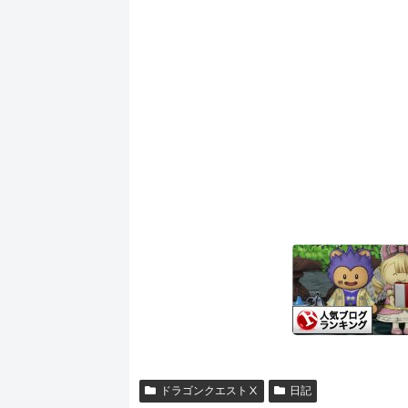
ドラゴンクエストⅩ
日記