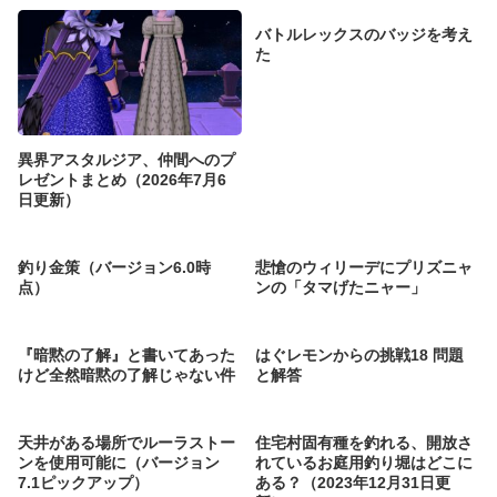
バトルレックスのバッジを考え
た
異界アスタルジア、仲間へのプ
レゼントまとめ（2026年7月6
日更新）
釣り金策（バージョン6.0時
悲愴のウィリーデにプリズニャ
点）
ンの「タマげたニャー」
『暗黙の了解』と書いてあった
はぐレモンからの挑戦18 問題
けど全然暗黙の了解じゃない件
と解答
天井がある場所でルーラストー
住宅村固有種を釣れる、開放さ
ンを使用可能に（バージョン
れているお庭用釣り堀はどこに
7.1ピックアップ）
ある？（2023年12月31日更