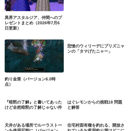
異界アスタルジア、仲間へのプ
レゼントまとめ（2026年7月6
日更新）
悲愴のウィリーデにプリズニャ
ンの「タマげたニャー」
釣り金策（バージョン6.0時
点）
『暗黙の了解』と書いてあった
はぐレモンからの挑戦18 問題
けど全然暗黙の了解じゃない件
と解答
天井がある場所でルーラストー
住宅村固有種を釣れる、開放さ
ンを使用可能に（バージョン
れているお庭用釣り堀はどこに