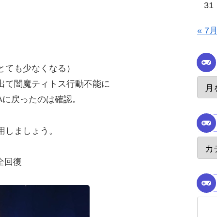
31
« 7
とても少なくなる）
出て闇魔ティトス行動不能に
Aに戻ったのは確認。
用しましょう。
全回復