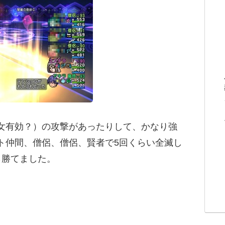
女有効？）の攻撃があったりして、かなり強
ト仲間、僧侶、僧侶、賢者で5回くらい全滅し
ら勝てました。