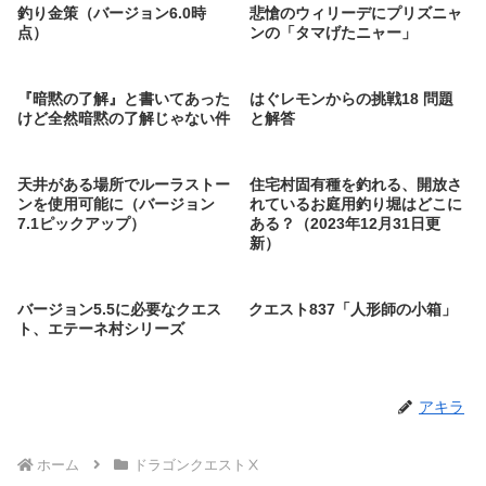
釣り金策（バージョン6.0時
悲愴のウィリーデにプリズニャ
点）
ンの「タマげたニャー」
『暗黙の了解』と書いてあった
はぐレモンからの挑戦18 問題
けど全然暗黙の了解じゃない件
と解答
天井がある場所でルーラストー
住宅村固有種を釣れる、開放さ
ンを使用可能に（バージョン
れているお庭用釣り堀はどこに
7.1ピックアップ）
ある？（2023年12月31日更
新）
バージョン5.5に必要なクエス
クエスト837「人形師の小箱」
ト、エテーネ村シリーズ
アキラ
ホーム
ドラゴンクエストⅩ