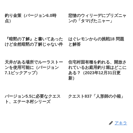
釣り金策（バージョン6.0時
悲愴のウィリーデにプリズニャ
点）
ンの「タマげたニャー」
『暗黙の了解』と書いてあった
はぐレモンからの挑戦18 問題
けど全然暗黙の了解じゃない件
と解答
天井がある場所でルーラストー
住宅村固有種を釣れる、開放さ
ンを使用可能に（バージョン
れているお庭用釣り堀はどこに
7.1ピックアップ）
ある？（2023年12月31日更
新）
バージョン5.5に必要なクエス
クエスト837「人形師の小箱」
ト、エテーネ村シリーズ
アキラ