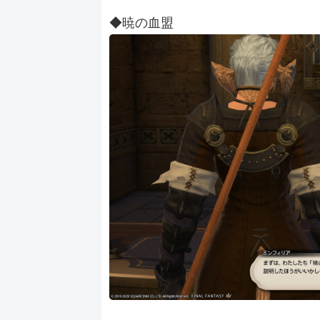
◆暁の血盟