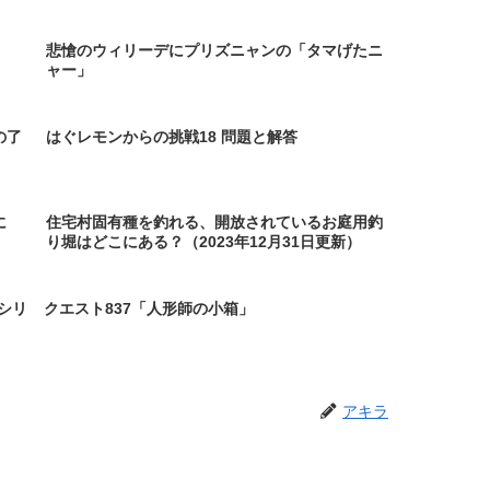
悲愴のウィリーデにプリズニャンの「タマげたニ
ャー」
の了
はぐレモンからの挑戦18 問題と解答
に
住宅村固有種を釣れる、開放されているお庭用釣
り堀はどこにある？（2023年12月31日更新）
シリ
クエスト837「人形師の小箱」
アキラ