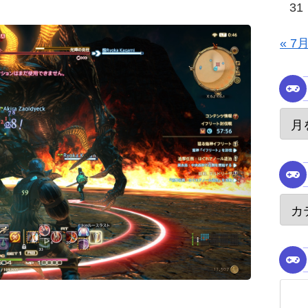
31
« 7