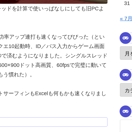
31
スレッドを計算で使いっぱなしにしても旧PCよ
« 7
成功率アップ連打も速くなってびびった（とい
エ10起動時、ID／パス入力からゲーム画面
8秒で済むようになりました。シングルスレッド
0×900ドット高画質、60fpsで完璧に動いて
もう慣れた）。
サーフィンもExcelも何もかも速くなりまし