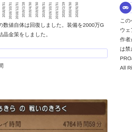
この
数値自体は回復しました。装備を2000万G
ウェ
結晶金策をしました。
作者
は禁
PRO
間
All R