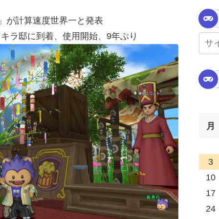
岳」が計算速度世界一と発表
アキラ邸に到着、使用開始、9年ぶり
月
3
10
17
24