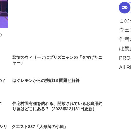
この
ウェ
め
作者
は禁
PRO
悲愴のウィリーデにプリズニャンの「タマげたニ
ャー」
All R
の了
はぐレモンからの挑戦18 問題と解答
に
住宅村固有種を釣れる、開放されているお庭用釣
り堀はどこにある？（2023年12月31日更新）
シリ
クエスト837「人形師の小箱」