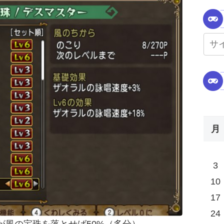
月
3
10
17
24
が風の宝珠を落とせば50%（多分）