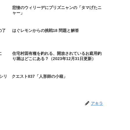
悲愴のウィリーデにプリズニャンの「タマげたニ
ャー」
の了
はぐレモンからの挑戦18 問題と解答
に
住宅村固有種を釣れる、開放されているお庭用釣
り堀はどこにある？（2023年12月31日更新）
シリ
クエスト837「人形師の小箱」
アキラ