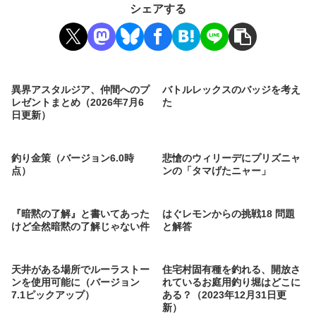
シェアする
異界アスタルジア、仲間へのプ
バトルレックスのバッジを考え
レゼントまとめ（2026年7月6
た
日更新）
釣り金策（バージョン6.0時
悲愴のウィリーデにプリズニャ
点）
ンの「タマげたニャー」
『暗黙の了解』と書いてあった
はぐレモンからの挑戦18 問題
けど全然暗黙の了解じゃない件
と解答
天井がある場所でルーラストー
住宅村固有種を釣れる、開放さ
ンを使用可能に（バージョン
れているお庭用釣り堀はどこに
7.1ピックアップ）
ある？（2023年12月31日更
新）